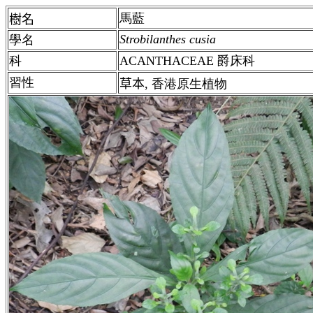
馬藍
樹名
Strobilanthes cusia
學名
科
ACANTHACEAE 爵床科
習性
草
本
,
香港
原生植物