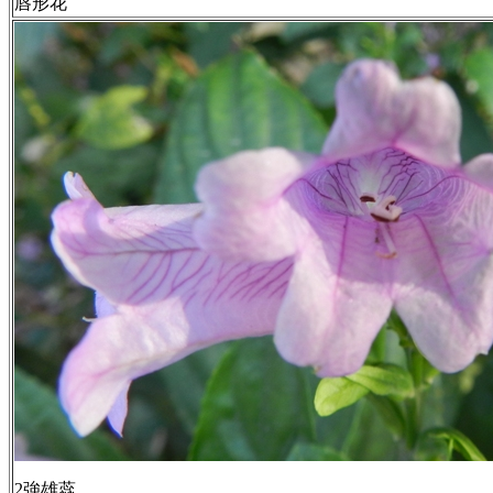
唇形花
2強雄蕊