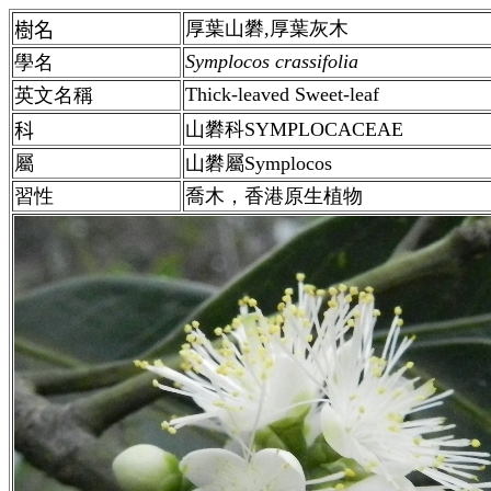
厚葉山礬,厚葉灰木
樹名
Symplocos crassifolia
學名
Thick-leaved Sweet-leaf
英文名稱
山礬科SYMPLOCACEAE
科
屬
山礬屬Symplocos
習性
喬木，香港原生植物