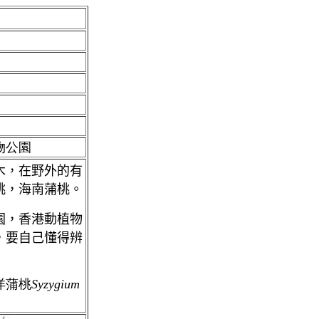
物公園
木，在野外的有
桃，海南蒲桃。
園，香港動植物
，要自己懂得辨
洋蒲桃
Syzygium