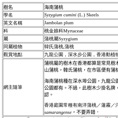
樹名
海
南蒲桃
Syzygium cumini
(L.) Skeels
學名
Jambolan plum
英文名稱
科
桃金娘科Myrtaceae
屬
蒲桃屬Syzygium
同屬植物
韓氏蒲桃,蒲桃
觀賞地點
九龍公園，深水步公園，香港動植
蒲桃屬的樹木在香港都算是常見樹
山蒲桃，韓氏蒲桃，在市區便有蒲
海南蒲桃種在深水埠公園，九龍公
網主隨筆
公園都有。不過，此樹木少掛名牌
認。
香港庭園常種有南洋蒲桃／蓮霧／
samarangense
，不要弄錯．