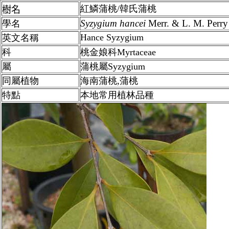
紅鱗蒲桃/韓氏蒲桃
樹名
Syzygium
hancei
Merr. & L. M. Perry
學名
Hance Syzygium
英文名稱
科
桃金娘科Myrtaceae
屬
蒲桃屬Syzygium
同屬植物
海南蒲桃,蒲桃
特點
本地常用植林品種