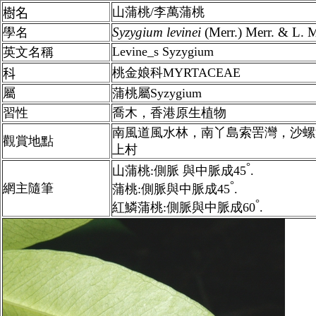
山蒲桃/李萬蒲桃
樹名
Syzygium
levinei
(Merr.) Merr. & L. M
學名
Levine_s Syzygium
英文名稱
桃金娘科MYRTACEAE
科
屬
蒲桃屬Syzygium
習性
喬木，香港原生植物
南風道風水林，南丫島索罟灣，沙螺
觀賞地點
上村
°
山蒲桃:
側脈 與中脈成45
.
°
網主隨筆
蒲桃:
側脈與中脈成45
.
°
紅鱗蒲桃:側脈與中脈成60
.