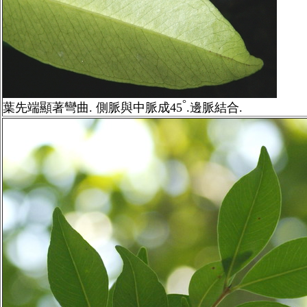
°
葉先端顯著彎曲. 側脈與中脈成45
.邊脈結合.