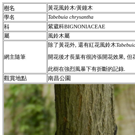
黃花風鈴木/黃鐘木
樹名
Tabebuia chrysantha
學名
紫葳科BIGNONIACEAE
科
屬
風鈴木屬
除了黃花外, 還有紅
花風鈴木
Tabebuia
網主隨筆
開花後才長葉有很誇張開花效果, 但
此樹在強烈風暴下有折斷的記錄.
觀賞地點
南昌公園