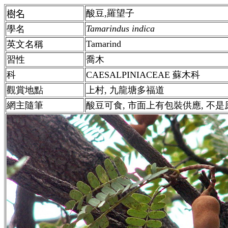
酸豆,羅望子
樹名
Tamarindus indica
學名
Tamarind
英文名稱
習性
喬木
科
CAESALPINIACEAE 蘇木科
觀賞地點
上村, 九龍塘多福道
網主隨筆
酸豆可食, 市面上有包裝供應, 不