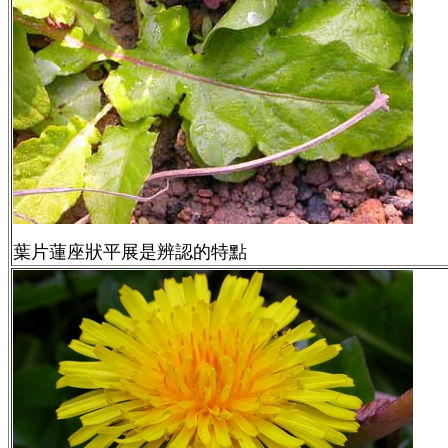
葉片蓮座狀平展是辨認的特點