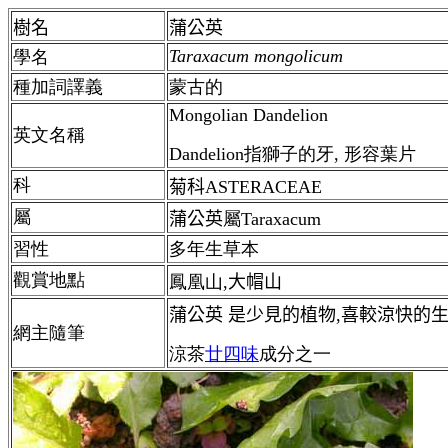
樹名
蒲公英
Taraxacum mongolicum
學名
種加詞譯義
蒙古的
Mongolian Dandelion
英文名稱
Dandelion指獅子的牙, 形容葉片
科
菊科ASTERACEAE
屬
蒲公英
屬
Taraxacum
習性
多年生草本
觀賞地點
鳳凰山
,大帽山
蒲公英 是少見的植物,喜較涼快的生
網主隨筆
涼茶
廿四味
成分之一