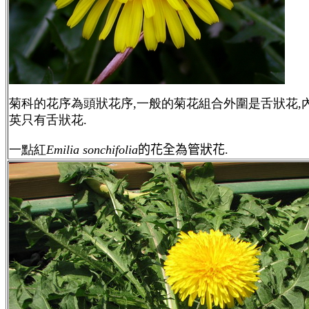
菊科的花序為頭狀花序,一般的菊花組合外圍是舌狀花,
英只有舌狀花.
一點紅
Emilia sonchifolia
的花全為管狀花.