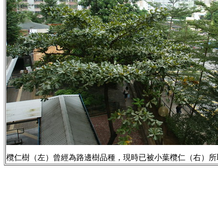
欖仁樹（左）曾經為路邊樹品種，現時已被小葉欖仁（右）所