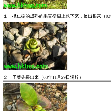
１．欖仁樹的成熟的果實從樹上跌下來，長出根來（03年
２．子葉先長出來（03年11月29日洞梓）