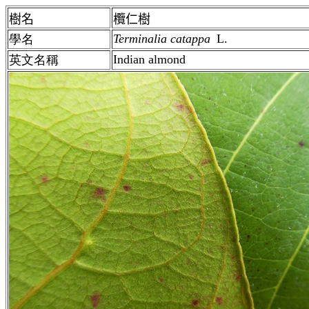
樹名
欖仁樹
Terminalia catappa
L.
學名
Indian almond
英文名稱