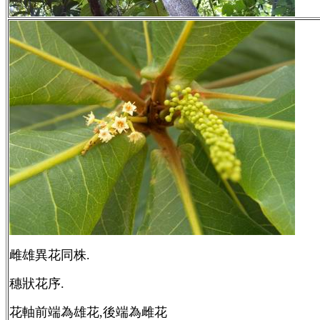
雌雄異花同株.
穗狀花序.
花軸前端為雄花,後端為雌花