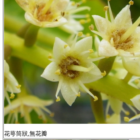
花萼筒狀,無花瓣