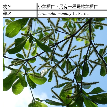
樹名
小葉欖仁，另有一種是錦葉欖仁
Terminalia
mantaly
H. Perrier
學名