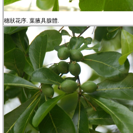
穗狀花序. 葉腋具腺體.