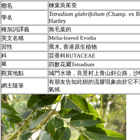
楝葉吳茱萸
樹名
Tetradium
glabrifolium
(Champ. ex Be
學名
Hartley
種加詞譯義
無毛葉的
Melia-leaved Evodia
英文名稱
習性
喬木,
香港
原生植物
科
芸香科RUTACEAE
屬
四
數花屬Tetradium
觀賞地點
城門水塘，良景村上青山斜公路，沙
有朋友告知此樹的流膠現象由於它不
網主隨筆
氣候.