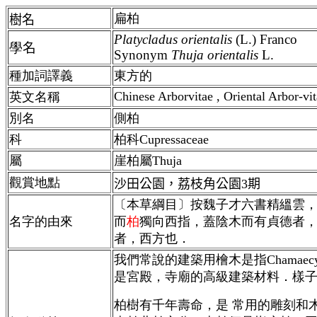
扁柏
樹名
Platycladus orientalis
(L.) Franco
學
名
Synonym
Thuja orientalis
L.
種加詞譯義
東方的
Chinese Arborvitae , Oriental Arbor-vi
英文名稱
別名
側柏
科
柏科Cupressaceae
屬
崖柏屬Thuja
觀賞地點
沙田公園，
荔枝角公園
3
期
〔本草綱目〕按魏子才六書精縕雲
名字的由來
而
柏
獨向西指，蓋陰木而有貞德者
者，西方也．
我們常說的建築用檜木是指Chamaecy
是宮殿，寺廟的高級建築材料．樣
柏樹有千年壽命，是 常用的雕刻和