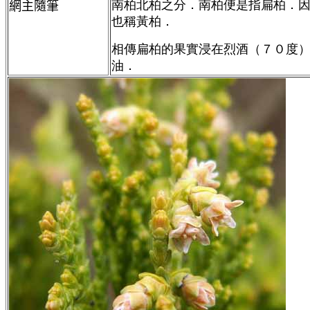
南柏北柏之分．南柏便是指扁柏．
網主隨筆
也稱黃柏．
相傳扁柏的果實浸在烈酒（７０度
油．