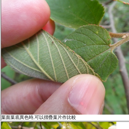
葉面葉底異色時,可以摺疊葉片作比較