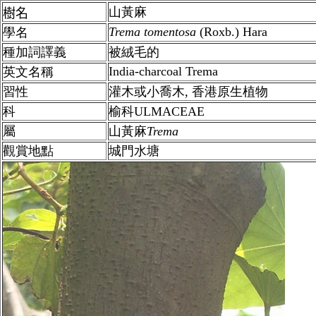
山黃麻
樹名
Trema tomentosa
(Roxb.) Hara
學名
種加詞譯義
被絨毛的
India-charcoal Trema
英文名稱
習性
灌木或小喬木,
香港
原生植物
科
榆科ULMACEAE
屬
山黃麻
Trema
觀賞地點
城門水塘