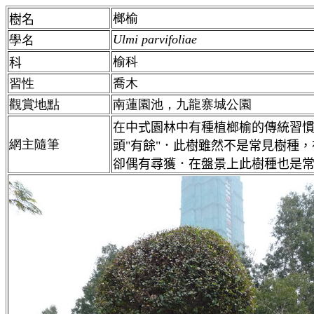
榔榆
樹名
Ulmi parvifoliae
學名
榆科
科
習性
喬木
觀賞地點
南蓮園池，九龍寨城公園
在中式園林中有種植榔榆的傳統習
網主隨筆
頭"有餘"．此樹雖然不是常見樹種
卻偶有尋獲．在盤景上此樹種也是