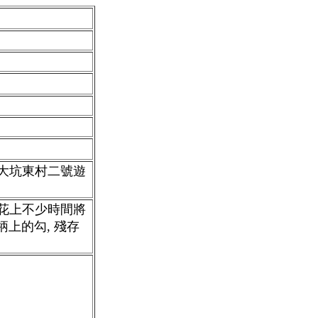
大坑東村二號遊
初花上不少時間將
葉柄上的勾, 殘存