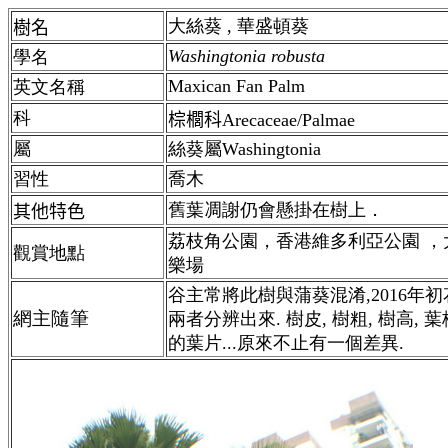
大絲葵 , 華盛頓葵
樹名
Washingtonia robusta
學名
Maxican Fan Palm
英文名稱
科
棕櫚科Arecaceae/Palmae
屬
絲葵屬Washingtonia
習性
喬木
舊葉凋謝仍會懸掛在樹上．
其他特色
荔枝角公園，香港維多利亞公園 ，
觀賞地點
樂場
谷主常將此樹與蒲葵混淆,2016年
網主隨筆
兩者分辨出來. 樹皮, 樹粗, 樹高, 
的葉片...原來不止有一個差異.