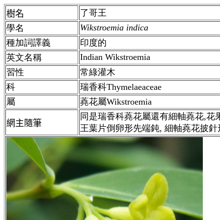
了哥王
樹名
Wikstroemia indica
學名
種加詞譯義
印度的
Indian Wikstroemia
英文名稱
習性
常綠灌木
科
瑞香科Thymelaeaceae
屬
蕘花
屬
Wikstroemia
同是瑞香科
蕘花
屬還有細軸蕘花,花果
網主隨筆
王葉片倒卵形先端鈍, 細軸蕘花披針形