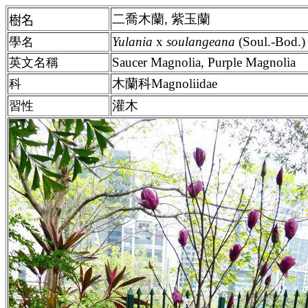
二喬木蘭, 紫玉蘭
樹名
Yulania
x
soulangeana
(Soul.-Bod.)
學名
Saucer Magnolia, Purple Magnolia
英文名稱
木蘭科Magnoliidae
科
灌木
習性