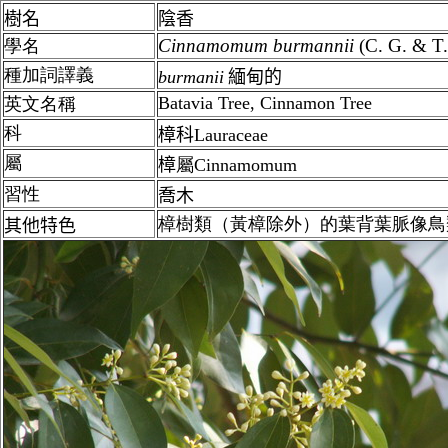
樹名
陰香
Cinnamomum
burmannii
(C. G. & T
學名
種加詞譯義
burmanii
緬甸的
Batavia Tree,
Cinnamon Tree
英文名稱
科
樟科Lauraceae
屬
樟
屬Cinnamomum
習性
喬木
樟樹類（黃樟除外）的葉背葉脈像鳥
其他特色