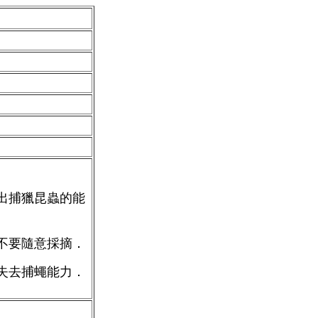
出捕獵昆蟲的能
不要隨意採摘．
失去捕蠅能力．