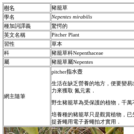
豬籠草
樹名
Nepentes mirabilis
學名
種加詞譯義
驚愕的
Pitcher Plant
英文名稱
習性
草本
科
豬籠草科Nepenthaceae
屬
豬籠草屬Nepentes
pitcher指水壺
生活在缺乏營養的地方，便要變易
力來獲取 氮元素．
網主隨筆
野生豬籠草為受保護的植物，千萬
培養種的豬籠草只是觀賞植物，已
捉蒼蠅用電子蒼蠅拍才實用．