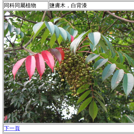
同科同屬植物
鹽膚木，白背漆
下一頁