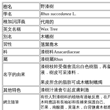
野漆樹
樹名
Rhus succedanea
L.
學名
種加詞譯義
代用的
Wax Tree
英文名稱
別名
木蠟樹
習性
落葉喬木
科
漆樹科Anacardiaceae
屬
漆樹屬Rhus
漆樹枝幹受傷會流出白色樹脂，再
液．樹皮可采漆料．
名字的由來
果皮所含的脂肪可成木蠟制蠟燭
漆樹汁液會引起皮膚剌激
其他特色
有些人對漆樹科的植物有過敏反應，在
網主隨筆
木時應該有長袖衫和長褲來保護自己。
芒果，南酸棗，黃蓮木，白背鹽膚木都