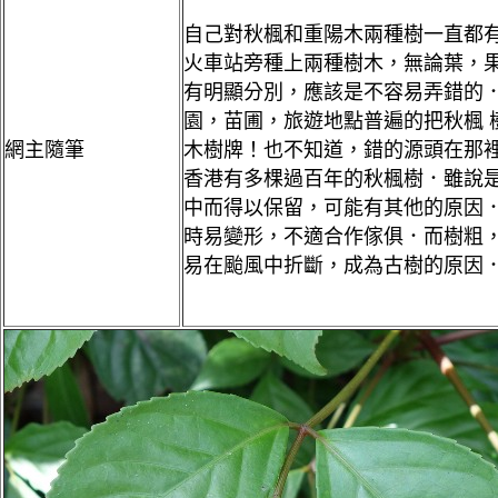
自己對秋楓和重陽木兩種樹一直都
火車站旁種上兩種樹木，無論葉，
有明顯分別，應該是不容易弄錯的
園，苗圃，旅遊地點普遍的把秋楓 
網主隨筆
木樹牌！也不知道，錯的源頭在那
香港有多棵過百年的秋楓樹．雖說
中而得以保留，可能有其他的原因
時易變形，不適合作傢俱．而樹粗
易在颱風中折斷，成為古樹的原因