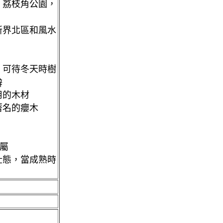
，荔枝角公園，
新界北區和風水
，可待冬天時樹
辨
用的木材
著名的癭木
木屬
壯態，當成熟時