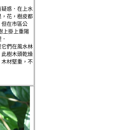
有疑惑．在上水
果，花，樹皮都
．但在市區公
樹上掛上重陽
裡．
是它們在風水林
．此樹木頭乾燥
，木材堅重，不
．