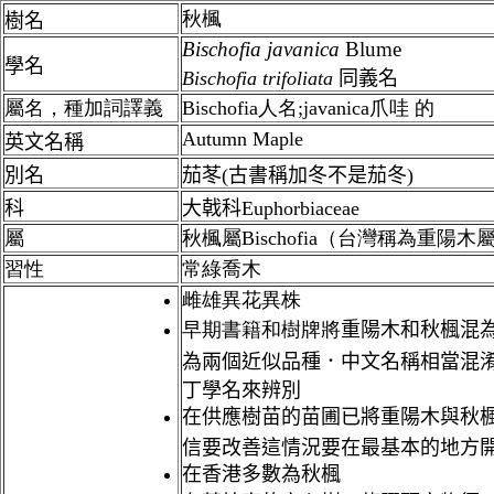
秋楓
樹名
Bischofia
javanica
Blume
學名
Bischofia trifoliata
同義名
屬名，種加詞譯義
Bi
schofia人名;javanica
爪哇 的
Autumn Maple
英文名稱
別名
茄苳(古書稱加冬不是茄冬)
科
大戟科Euphorbiaceae
屬
秋楓
屬
Bischofia（台灣稱為重陽木
習性
常綠喬木
雌雄異花異株
早期書籍和樹牌將
重陽木和秋楓混
為兩個近似品種．中文名稱相當混淆
丁學名來辨別
在供應樹苗的苗圃已將重陽木與秋
信要改善這情況要在最基本的地方
在香港多數為秋楓