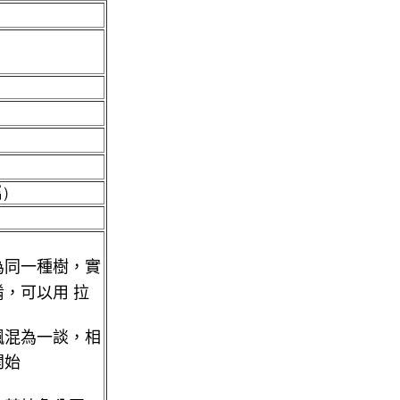
屬）
為同一種樹，實
，可以用 拉
楓混為一談，相
開始