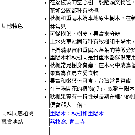
在荔枝窩的空心樹，龍躍頭文物徑
秋楓
花墟公園都種有
秋楓和重陽木為本地原生樹木，在
其他特色
林常見
可從樹葉，樹皮，果實來分辨
上水火車站同時種有
秋楓和重陽木
上掛滿果實和重陽木落葉的特徵分
重陽木和秋楓同是貴重木器傢俱常
秋楓常見樹身有癭，在木材中成為
果實為雀鳥喜愛食物
果實和嫩葉皆可食，台灣常見菜餚
在重陽開花的植物(？)，故稱重陽
秋楓果實有一特性是長期在細小的
便會漲大一倍．
同科同屬植物
重陽木
，
秋楓和重陽木
觀賞地點
荔枝窩
,
青山寺