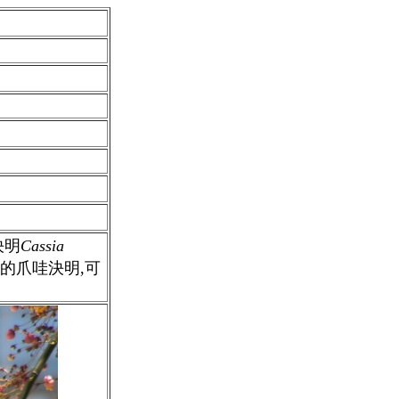
決明
Cassia
正的
爪哇決明,可