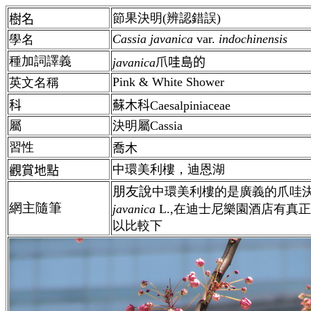
節果決明(辨認錯誤)
樹名
Cassia javanica
var.
indochinensis
學名
種加詞譯義
javanica
爪哇島的
Pink & White Shower
英文名稱
科
蘇木科Caesalpiniaceae
屬
決明屬Cassia
習性
喬木
中環美利樓，迪恩湖
觀賞地點
朋友說
中環美利樓的是廣義的爪哇
網主隨筆
javanica
L.,在迪士尼樂園酒店有真
以比較下