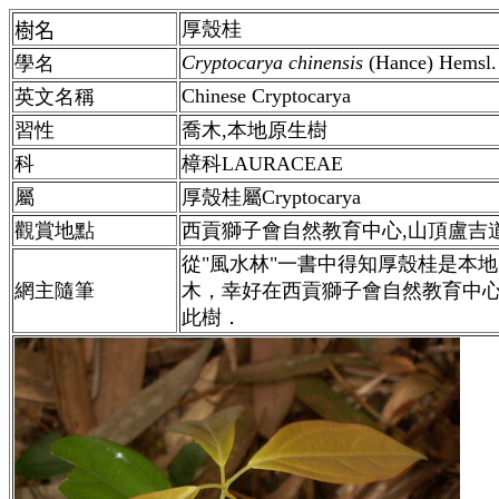
厚殼桂
樹名
Cryptocarya chinensis
(Hance) Hemsl.
學名
Chinese Cryptocarya
英文名稱
習性
喬木,本地原生樹
科
樟科LAURACEAE
屬
厚殼桂屬Cryptocarya
觀賞地點
西貢獅子會自然教育中心,山頂盧吉
從"風水林"一書中得知厚殼桂是本
網主隨筆
木，幸好在西貢獅子會自然教育中
此樹．