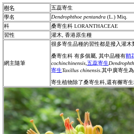
五蕊寄生
樹名
Dendrophthoe pentandra
(L.) Miq.
學名
科
桑寄生科 LORANTHACEAE
習性
灌木, 香港原生種
很多寄生品種的習性都是撥入灌木類
桑寄生科 有多個屬, 其中品種有
鞘
網主隨筆
cochinchinensis
,
五蕊寄生
Dendrophth
寄生
Taxillus chinensis
.其中廣寄生為
寄生植物除了桑寄生科,還有檞寄生