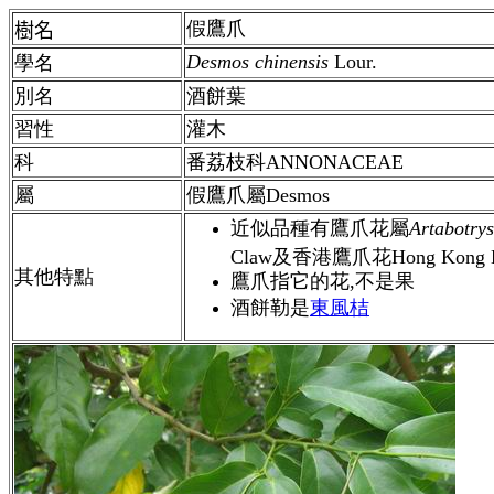
假鷹爪
樹名
Desmos chinensis
Lour.
學名
別名
酒餅葉
習性
灌木
科
番荔枝科ANNONACEAE
屬
假鷹爪
屬
Desmos
近似品種有鷹爪花屬
Artabotrys
Claw及香港鷹爪花Hong Kong Eag
其他特點
鷹爪指它的花,不是果
酒餅勒是
東風桔