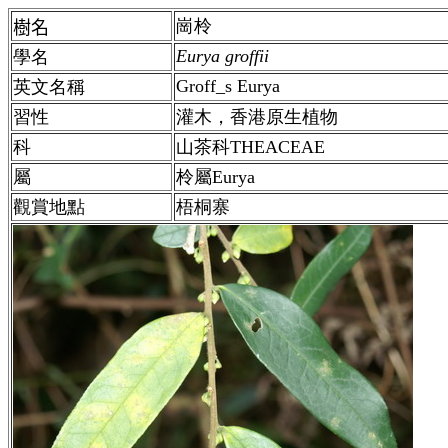
崗柃
樹名
Eurya groffii
學名
Groff_s Eurya
英文名稱
習性
灌木，香港原生植物
科
山茶科THEACEAE
屬
柃屬
Eurya
觀賞地點
梧桐寨