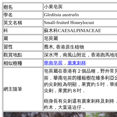
小果皂莢
樹名
Gleditsia australis
學名
Small-fruited Honeylocust
英文名稱
科
蘇木科CAESALPINIACEAE
屬
皂莢屬
習性
喬木
,
香港
原生植物
觀賞地點
深水灣，南風山附近，香港跑馬地
華南皂莢
，
廣東刺柊
相似樹種
皂莢屬在香港有２個品種，野外常
莢．
華
南
皂莢
的樣板樹在維多利亞
的尖刺較為明顯，果實約５吋．華
網主隨筆
尖剌，果實約８吋．
樹身長有尖刺還有廣東刺柊及刺柊
柞木，大葉逼迫仔．