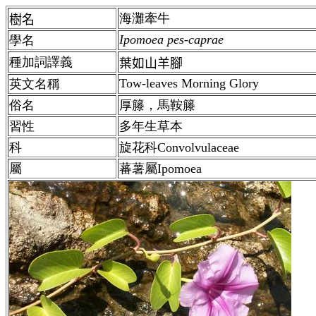
海灘牽牛
樹名
Ipomoea pes-caprae
學名
種加詞譯義
葉如山羊腳
Tow-leaves Morning Glory
英文名稱
俗名
厚籐，馬鞍籐
習性
多年生草本
科
旋
花
科
Convolvulaceae
屬
蕃薯
屬Ipomoea