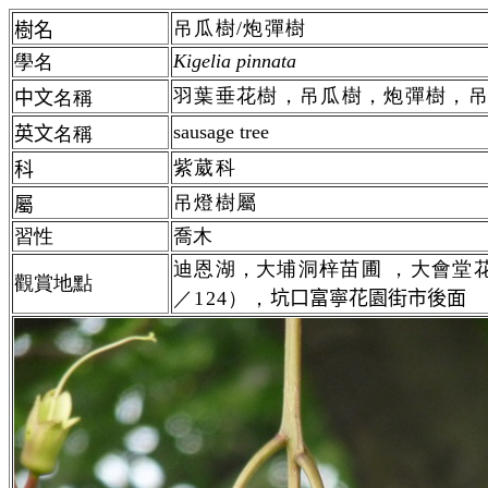
吊瓜樹/炮彈樹
樹名
Kigelia pinnata
學名
羽葉垂花樹，吊瓜樹，炮彈樹，
中文
名稱
sausage tree
英文
名稱
紫葳科
科
吊燈樹屬
屬
習性
喬木
迪恩湖
，
大埔洞梓苗圃 ，大會堂花園（
觀賞地點
／124），
坑口富寧花園街市後面