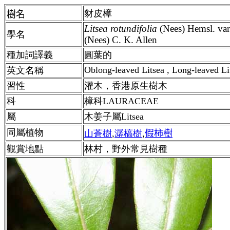
豺皮樟
樹名
Litsea rotundifolia
(Nees) Hemsl. va
學名
(Nees) C. K. Allen
種加詞譯義
圓葉的
Oblong-leaved Litsea , Long-leaved Li
英文名稱
習性
灌木，香港原生樹木
科
樟科LAURACEAE
屬
木姜子屬Litsea
同屬植物
山蒼樹
,
潺槁樹
,
假柿樹
觀賞地點
林村，野外常見樹種