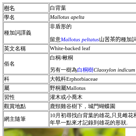
白背葉
樹名
Mallotus apelta
學名
非盾形的
種加詞譯義
留意
Mallotus peltatus
山苦茶的
種加
White-backed leaf
英文名稱
白桐/楸桐
俗名
另有一樹為
白桐樹
Claoxylon indicum
科
大戟科Erphorbiaceae
屬
野桐屬Mallotus
習性
灌木或小喬木
觀賞地點
鹿頸雞谷樹下，城門蝴蝶園
10月初尋找白背葉的雄花,只見雌花
網主隨筆
年早一點來才記錄到雄花的形狀.