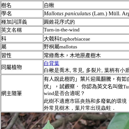
樹名
白楸
學名
Mallotus
paniculatus
(Lam.) Müll. Ar
種加詞譯義
圓錐花序式的
Turn-in-the-wind
英文名稱
科
大戟科Euphorbiaceae
屬
野桐屬mallotus
習性
常綠喬木，
木地原產樹木
白背葉
同屬植物
白楸是喬木, 常見, 多裂片, 葉柄有小盾
有人說此樹的」
葉片迎風翻騰，有如
伏
」，試觀察． 你認為英文名叫做
Tu
wind是否合適呢？
網主隨筆
此樹不適應市區炎熱和多廢氣的環境
外常見樹木，葉片常出現蟲蛀．