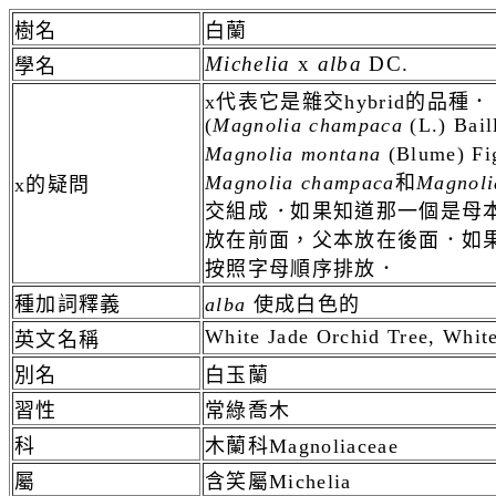
樹名
白蘭
Michelia
x
alba
DC.
學名
x代表它是雜交hybrid的品種
(
Magnolia
champaca
(L.) Bail
Magnolia
montana
(Blume) Fig
Magnolia
champaca
和
Magnoli
x的疑問
交
組成
．
如果知道那一個是母
放在前面，父本放在後面．如
按照字母順序排放．
種加詞釋義
alba
使成白色的
White Jade Orchid Tree, Whi
英文名稱
別名
白玉蘭
習性
常綠喬木
科
木蘭科Magnoliaceae
屬
含笑屬Michelia