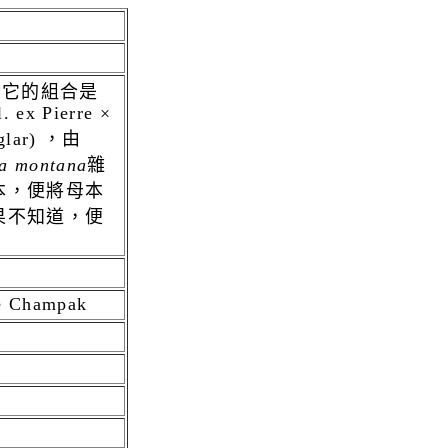
． 它的組合是
l. ex Pierre ×
lar)
，由
a
montana
雜
本，便將母本
果不知道，便
te Champak