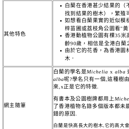
白蘭在香港甚少結果的（
找到結果的樹木），繁殖
如想看白
蘭果實的近似模
梓苗圃或荔枝角公園看"黃
其他特色
香港動植物公園有棵35米
齡90歲，相信是全港白蘭
由於它的花香，為香港園
木．
白蘭的學名是
Michelia
x
alba
alba
呢?學名只有一個,這種樹
來,x正是它的特徵.
有書本及公園樹牌都用上
Miche
網主隨筆
了香港植物名錄多個版本都未
錯的原因.
白蘭是快高長大的樹木,它的高大