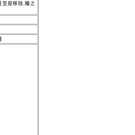
甚至是移除.種之
棵