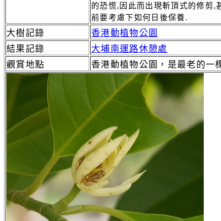
的恐慌,因此而出現斬頂式的修剪,
前要考慮下如何日後保養.
大樹記錄
香港動植物公園
結果記錄
大埔南運路休憩處
觀賞地點
香港動植物公園
，
是最老的一