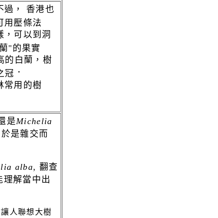
不過， 香港也
可用壓條法
樣，可以到洞
蘭"的果實
高的白蘭，樹
．
之冠
林常用的樹
還是
Michelia
由於是雜交而
lia alba
, 翻查
能理解當中出
會讓人聯想大樹