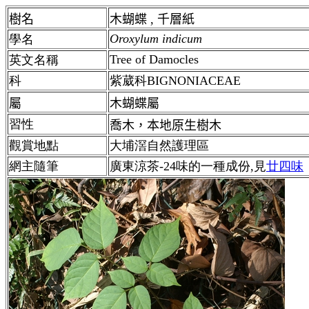
樹名
木蝴蝶 , 千層紙
Oroxylum indicum
學名
Tree of Damocles
英文名稱
科
紫葳科BIGNONIACEAE
屬
木蝴蝶屬
習性
喬木，本地原生樹木
觀賞地點
大埔滘自然護理區
網主隨筆
廣東涼茶-24味的一種成份,見
廿四味