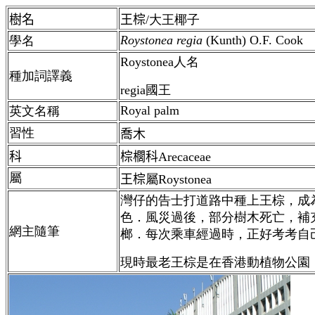
樹名
王棕
/大王椰子
Roystonea regia
(Kunth) O.F. Cook
學名
Roystonea人名
種加詞譯義
regia國王
Royal palm
英文名稱
習性
喬木
科
棕櫚科Arecaceae
屬
王棕
屬Roystonea
灣仔的告士打道路中種上王棕，成
色．風災過後，部分樹木死亡，補
網主隨筆
榔．每次乘車經過時，正好考考自
現時最老王棕是在香港動植物公園