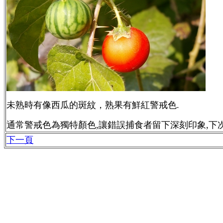
未熟時有像西瓜的斑紋，熟果有鮮紅警戒色.
通常警戒色為獨特顏色,讓錯誤捕食者留下深刻印象,下
下一頁