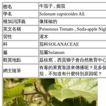
牛茄子 , 癲茄
樹名
學名
Solanum capsicoides
All.
種加詞譯義
像辣椒的
英文名稱
Poisonous Tomato , Soda-apple Nig
習性
灌木
科
茄科SOLANACEAE
茄
屬
Solanum
屬
觀賞地點
荔枝窩，西貢獅子會自然教育中
有毒的果實靠誰來傳播呢？見多
網主隨筆
茄，不知道有什麼特別原因呢？