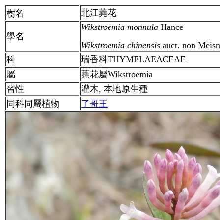
北江蕘花
樹名
Wikstroemia monnula
Hance
學名
Wikstroemia chinensis
auct. non Meisn
科
瑞香科THYMELAEACEAE
屬
蕘花屬Wikstroemia
習性
灌木, 本地原生種
同科同屬植物
了哥王