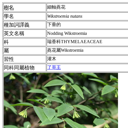
細軸蕘花
樹名
學名
Wikstroemia nutans
種加詞譯義
下垂的
英文名稱
Nodding Wikstroemia
科
瑞香科THYMELAEACEAE
屬
蕘花屬Wikstroemia
習性
灌木
同科同屬植物
了哥王