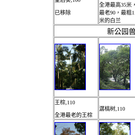
皇后葵,100
全港最高35米
已移除
最老90，最粗1.
米的白兰
新公园
王棕,110
潺槁树,110
全港最老的王棕