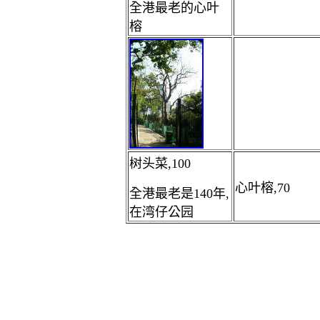
全港最老的心叶
榕
树头菜,100
心叶榕,70
全港最老是140年,
在湾仔公园