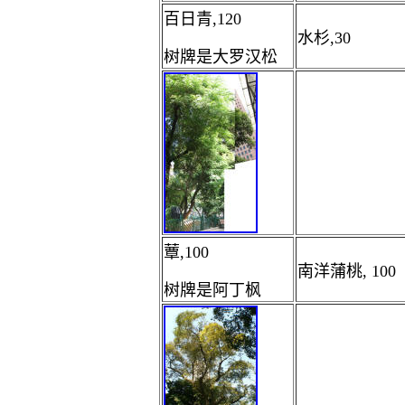
百日青,120
水杉,30
树牌是大罗汉松
蕈,100
南洋蒲桃, 100
树牌是阿丁枫