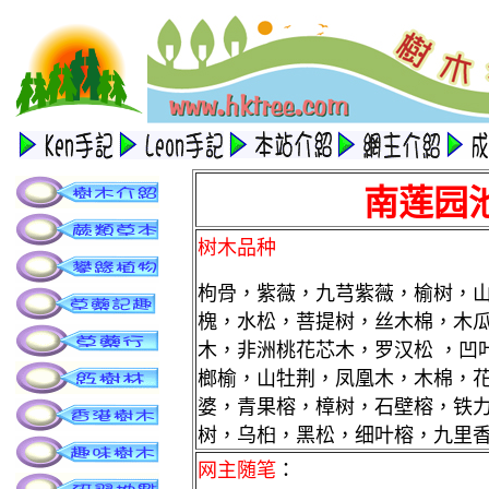
南莲园
树
木品种
枸骨，紫薇，九芎紫薇，榆树，
槐，水松，菩提树，丝木棉，木
木，非洲桃花芯木，罗汉松 ，凹
榔榆，山牡荆，凤凰木，木棉，
婆，青果榕，樟树，石壁榕，铁
树，乌桕，黑松，细叶榕，九里
网主随笔
：