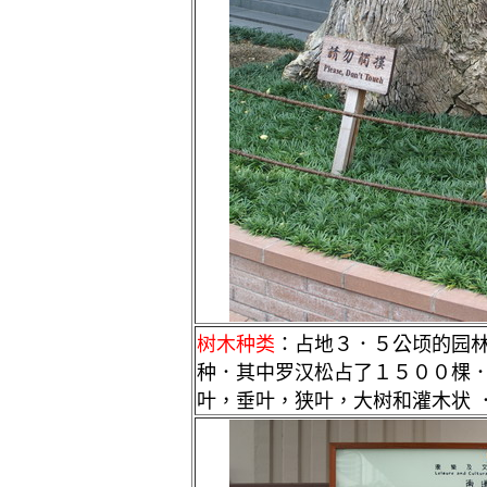
树木种类
：占地３．５公顷的园
种．其中罗汉松占了１５００棵
叶，垂叶，狭叶，大树和灌木状 