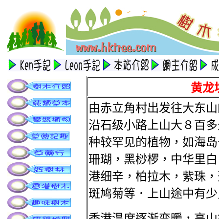
黄龙
由赤立角村出发往大东山
沿石级小路上山大８百多
种较罕见的植物，如海岛
珊瑚，黑桫椤，中华里白
港细辛，柏拉木，紫珠，
斑鸠菊等．上山途中有少
香港温度逐渐变暖，高山