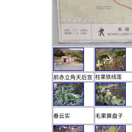
前赤立角天后宫
柱果铁线莲
春云实
毛果算盘子