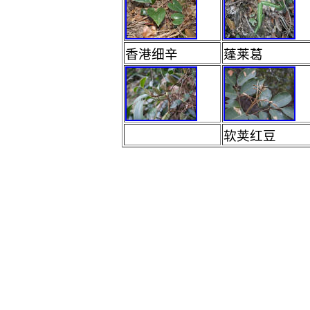
香港细辛
蓬莱葛
软荚红豆