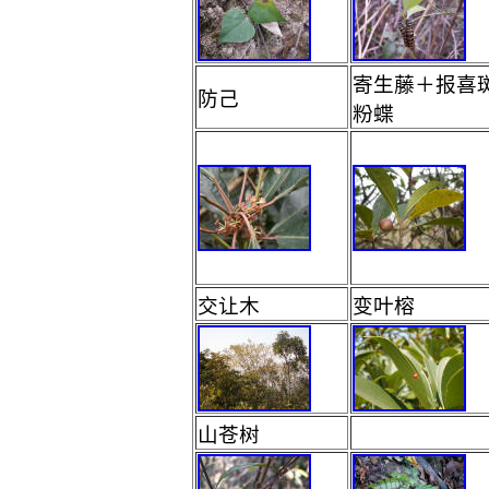
寄生藤＋报喜
防己
粉蝶
交让木
变叶榕
山苍树