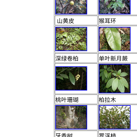
山黄皮
猴耳环
深绿卷柏
单叶新月蕨
桃叶珊瑚
柏拉木
牙香树
罗浮柿