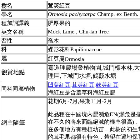
樹名
茸莢紅豆
Ormosia
pachycarpa
Champ. ex Benth.
學名
種加詞譯義
肥厚果的
Mock Lime , Chu-lan Tree
英文名稱
習性
喬木
科
蝶形花科
Papilionaceae
屬
紅豆屬Ormosia
嘉道理農場暨植物園,城門標本林,
觀賞地點
理區,下城門水塘,鶴藪水塘
凹葉紅豆
,
茸莢紅豆
,
軟莢紅豆
同科同屬植物
海紅豆是
含羞草科海紅豆屬
花期6月-7月,果期11月-2月
此品種在中國境內屬瀕危EN(瀕危是
在不久的將來面臨絕滅的機率很高)．
網主隨筆
在多個地方有種植幼苗．此樹的初生
的茸毛果都很有特色．希望在遷地保