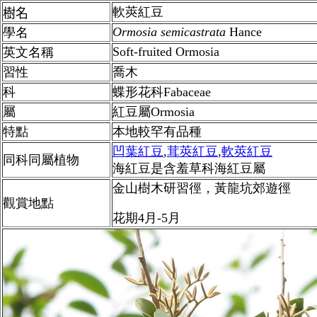
軟莢紅豆
樹名
Ormosia
semicastrata
Hance
學名
Soft-fruited Ormosia
英文名稱
習性
喬木
科
蝶形花科Fabaceae
屬
紅豆
屬
Ormosia
特點
本地較罕有品種
凹葉紅豆
,
茸莢紅豆
,
軟莢紅豆
同科同屬植物
海紅豆是
含羞草科海紅豆屬
金山樹木研習徑，黃龍坑郊遊徑
觀賞地點
花期4月-5月