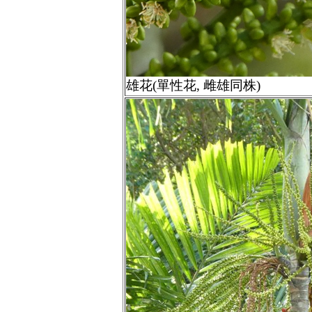
雄花(單性花, 雌雄同株)