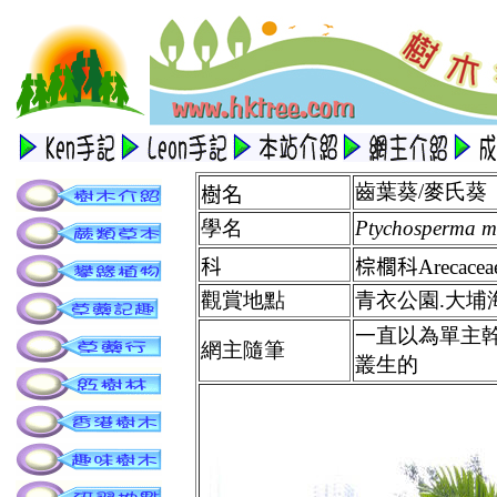
齒葉葵/麥氏葵
樹名
學名
Ptychosperma m
科
棕櫚科Arecacea
觀賞地點
青衣公園.大埔
一直以為單主幹
網主隨筆
叢生的