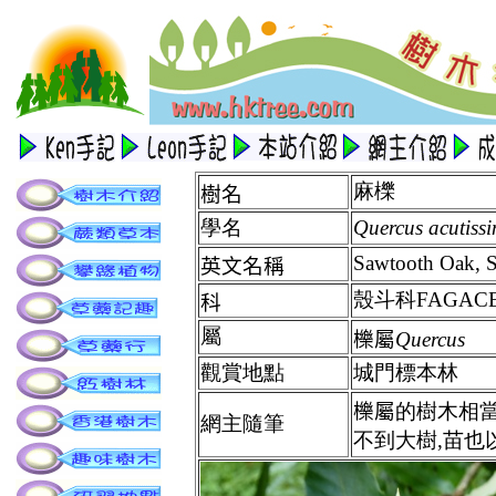
麻櫟
樹名
學名
Quercus acutis
Sawtooth Oak, 
英文名稱
殼斗科FAGAC
科
屬
櫟屬
Quercus
觀賞地點
城門標本林
櫟屬
的樹木相當
網主隨筆
不到大樹,苗也